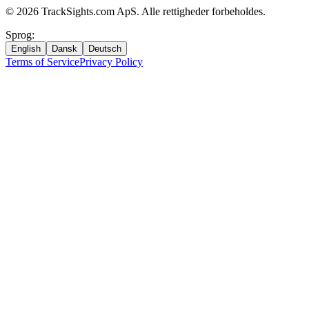
©
2026
TrackSights.com ApS.
Alle rettigheder forbeholdes.
Sprog
:
English
Dansk
Deutsch
Terms of Service
Privacy Policy