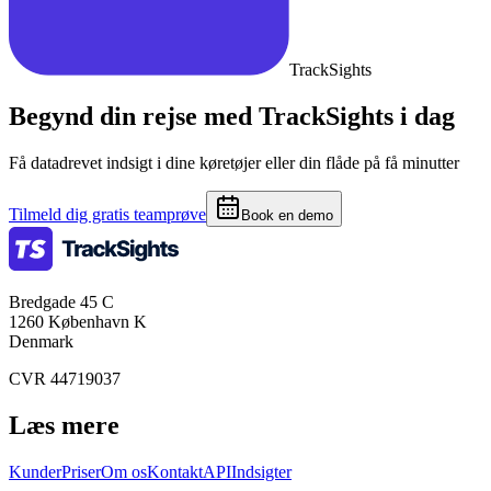
TrackSights
Begynd din rejse med TrackSights i dag
Få datadrevet indsigt i dine køretøjer eller din flåde på få minutter
Tilmeld dig gratis teamprøve
Book en demo
Bredgade 45 C
1260 København K
Denmark
CVR 44719037
Læs mere
Kunder
Priser
Om os
Kontakt
API
Indsigter