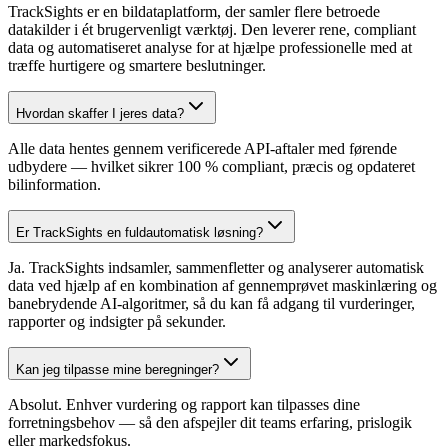
TrackSights er en bildataplatform, der samler flere betroede
datakilder i ét brugervenligt værktøj. Den leverer rene, compliant
data og automatiseret analyse for at hjælpe professionelle med at
træffe hurtigere og smartere beslutninger.
Hvordan skaffer I jeres data?
Alle data hentes gennem verificerede API-aftaler med førende
udbydere — hvilket sikrer 100 % compliant, præcis og opdateret
bilinformation.
Er TrackSights en fuldautomatisk løsning?
Ja. TrackSights indsamler, sammenfletter og analyserer automatisk
data ved hjælp af en kombination af gennemprøvet maskinlæring og
banebrydende AI-algoritmer, så du kan få adgang til vurderinger,
rapporter og indsigter på sekunder.
Kan jeg tilpasse mine beregninger?
Absolut. Enhver vurdering og rapport kan tilpasses dine
forretningsbehov — så den afspejler dit teams erfaring, prislogik
eller markedsfokus.