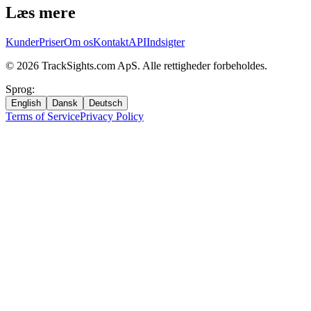
Læs mere
Kunder
Priser
Om os
Kontakt
API
Indsigter
©
2026
TrackSights.com ApS.
Alle rettigheder forbeholdes.
Sprog
:
English
Dansk
Deutsch
Terms of Service
Privacy Policy