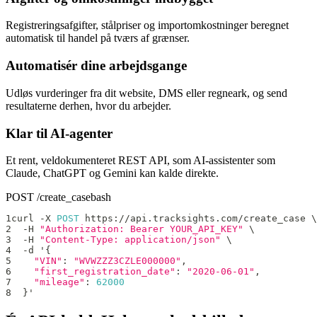
Registreringsafgifter, stålpriser og importomkostninger beregnet
automatisk til handel på tværs af grænser.
Automatisér dine arbejdsgange
Udløs vurderinger fra dit website, DMS eller regneark, og send
resultaterne derhen, hvor du arbejder.
Klar til AI-agenter
Et rent, veldokumenteret REST API, som AI-assistenter som
Claude, ChatGPT og Gemini kan kalde direkte.
POST /create_case
bash
1
curl 
-
X
POST
 https
:
/
/
api
.
tracksights
.
com
/
create_case \
2
-
H
"Authorization: Bearer YOUR_API_KEY"
 \
3
-
H
"Content-Type: application/json"
 \
4
-
d '
{
5
"VIN"
:
"WVWZZZ3CZLE000000"
,
6
"first_registration_date"
:
"2020-06-01"
,
7
"mileage"
:
62000
8
}
'