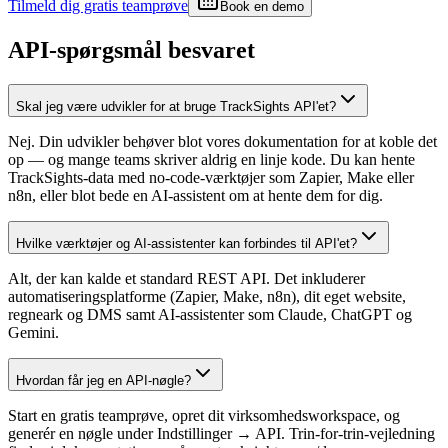
Tilmeld dig gratis teamprøve
Book en demo
API-spørgsmål besvaret
Skal jeg være udvikler for at bruge TrackSights API'et?
Nej. Din udvikler behøver blot vores dokumentation for at koble det
op — og mange teams skriver aldrig en linje kode. Du kan hente
TrackSights-data med no-code-værktøjer som Zapier, Make eller
n8n, eller blot bede en AI-assistent om at hente dem for dig.
Hvilke værktøjer og AI-assistenter kan forbindes til API'et?
Alt, der kan kalde et standard REST API. Det inkluderer
automatiseringsplatforme (Zapier, Make, n8n), dit eget website,
regneark og DMS samt AI-assistenter som Claude, ChatGPT og
Gemini.
Hvordan får jeg en API-nøgle?
Start en gratis teamprøve, opret dit virksomhedsworkspace, og
generér en nøgle under Indstillinger → API. Trin-for-trin-vejledning