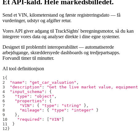
Ét API-kald. Hele markedsbilledet.
Send et VIN, kilometerstand og første registreringsdato — få
vurderinger, udstyr og afgifter retur.
Vores API giver adgang til TrackSights' beregningsmotor, så du kan
integrere vores data og analyser direkte i dine egne systemer.
Designet til problemfri interoperabilitet — automatiserede
arbejdsgange, skræddersyede dashboards og tredjepartsapps.
Forvandl timer til minutter.
AI tool definition
json
1
{
2
"name"
:
"get_car_valuation"
,
3
"description"
:
"Get the live market value, equipment
4
"input_schema"
:
{
5
"type"
:
"object"
,
6
"properties"
:
{
7
"VIN"
:
{
"type"
:
"string"
}
,
8
"mileage"
:
{
"type"
:
"integer"
}
9
}
,
10
"required"
:
[
"VIN"
]
11
}
12
}