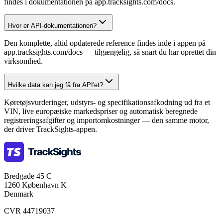
findes i dokumentationen på app.tracksights.com/docs.
Hvor er API-dokumentationen?
Den komplette, altid opdaterede reference findes inde i appen på
app.tracksights.com/docs — tilgængelig, så snart du har oprettet din
virksomhed.
Hvilke data kan jeg få fra API'et?
Køretøjsvurderinger, udstyrs- og specifikationsafkodning ud fra et
VIN, live europæiske markedspriser og automatisk beregnede
registreringsafgifter og importomkostninger — den samme motor,
der driver TrackSights-appen.
Bredgade 45 C
1260 København K
Denmark
CVR 44719037