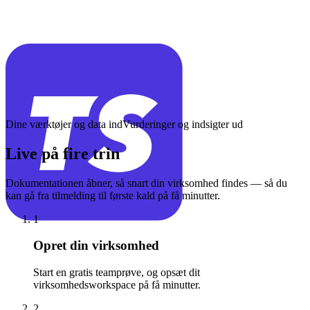
Dine værktøjer og data ind
Vurderinger og indsigter ud
Live på fire trin
Dokumentationen åbner, så snart din virksomhed findes — så du
kan gå fra tilmelding til første kald på få minutter.
1
Opret din virksomhed
Start en gratis teamprøve, og opsæt dit
virksomhedsworkspace på få minutter.
2